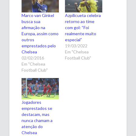
Marco van Ginkel
Azpilicueta celebra
busca sua
retorno ao time
afirmação na
com gol: “Foi
Europa, assim como
realmente muito
outros
especial”
emprestados pelo
19/03/2022
Chelsea
Em "Chelsea
02/02/2016
Football Club"
Em "Chelsea
Football Club"
Jogadores
emprestados se
destacam, mas
nunca chamam a
atenção do
Chelsea