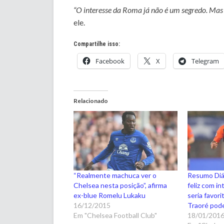
“O interesse da Roma já não é um segredo. Mas
ele.
Compartilhe isso:
Facebook
X
Telegram
Relacionado
“Realmente machuca ver o
Resumo Diár
Chelsea nesta posição”, afirma
feliz com i
ex-blue Romelu Lukaku
seria favori
16/12/2015
Traoré pod
Em "Chelsea Football Club"
18/01/201