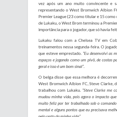
vez após um ano muito convincente e sa
representando o West Bromwich Albion FC
Premier League (23 como titular e 15 como r
de Lukaku, o West Brom terminou a Premier 
importância para o jogador, que só havia fei
Lukaku falou com a Chelsea TV em Cobh
treinamentos nessa segunda-feira. O jogad
que esteve emprestado.
“Eu desenvolvi as m
espaços e jogando como um pivô, de costas pa
geral e isso é um bom sinal”
.
O belga disse que essa melhora é decorren
West Bromwich Albion FC, Steve Clarke, d
trabalhou com Lukaku.
“Steve Clarke me co
mudou minha vida, pois agora o impacto que 
muito feliz por ter trabalhado sob o comando 
mental e alguns pontos que eu precisava melh
pelo resto da minha vida”
.