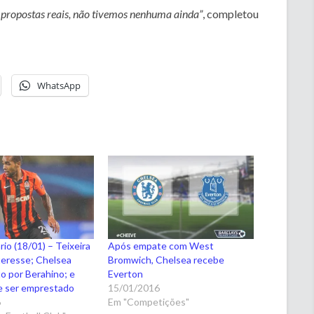
 propostas reais, não tivemos nenhuma ainda”
, completou
WhatsApp
io (18/01) – Teixeira
Após empate com West
nteresse; Chelsea
Bromwich, Chelsea recebe
to por Berahino; e
Everton
e ser emprestado
15/01/2016
6
Em "Competições"