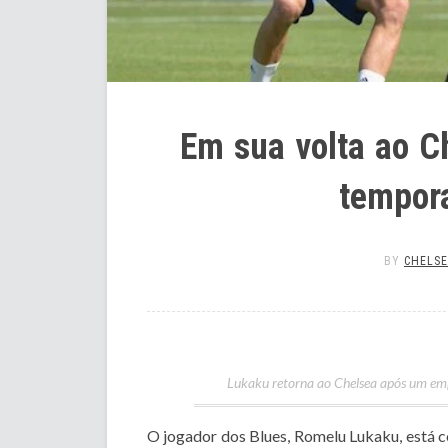
Em sua volta ao C
tempora
BY
CHELSE
Lukaku retorna ao Chelsea após um emp
O jogador dos Blues, Romelu Lukaku, está 