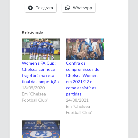
Telegram
WhatsApp
Relacionado
Women’s FA Cup:
Confira os
Chelsea conhece
compromissos do
trajetória na reta
Chelsea Women
final da competição
em 2021/22 e
13/09/2020
como assistir as
Em "Chelsea
partidas
Football Club"
24/08/2021
Em "Chelsea
Football Club"