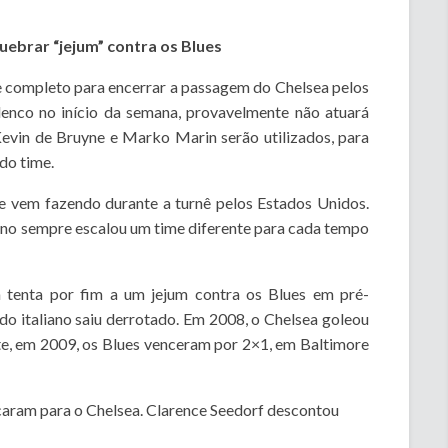
uebrar “jejum” contra os Blues
e completo para encerrar a passagem do Chelsea pelos
lenco no início da semana, provavelmente não atuará
Kevin de Bruyne e Marko Marin serão utilizados, para
do time.
e vem fazendo durante a turnê pelos Estados Unidos.
iano sempre escalou um time diferente para cada tempo
an tenta por fim a um jejum contra os Blues em pré-
do italiano saiu derrotado. Em 2008, o Chelsea goleou
te, em 2009, os Blues venceram por 2×1, em Baltimore
caram para o Chelsea. Clarence Seedorf descontou