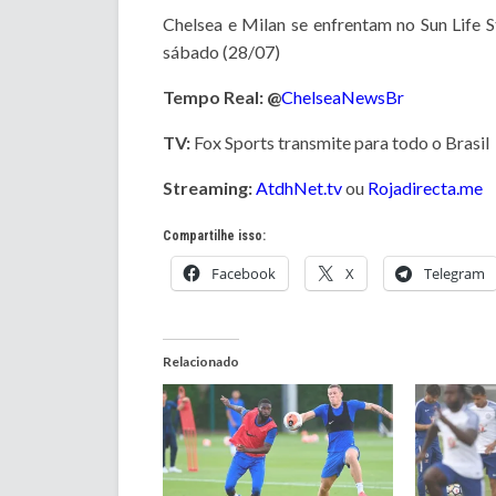
Chelsea e Milan se enfrentam no Sun Life St
sábado (28/07)
Tempo Real: @
ChelseaNewsBr
TV:
Fox Sports transmite para todo o Brasil
Streaming:
AtdhNet.tv
ou
Rojadirecta.me
Compartilhe isso:
Facebook
X
Telegram
Relacionado