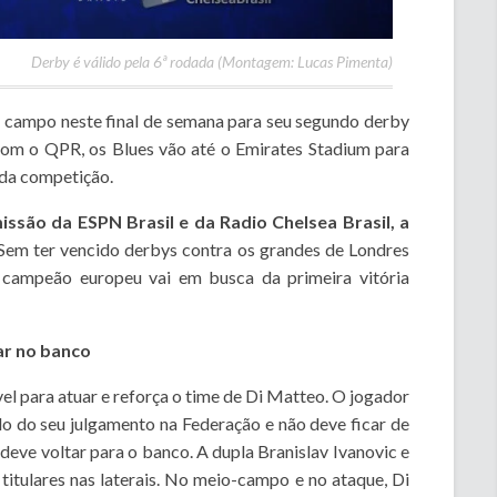
Derby é válido pela 6ª rodada (Montagem: Lucas Pimenta)
 a campo neste final de semana para seu segundo derby
om o QPR, os Blues vão até o Emirates Stadium para
 da competição.
ssão da ESPN Brasil e da Radio Chelsea Brasil, a
 Sem ter vencido derbys contra os grandes de Londres
campeão europeu vai em busca da primeira vitória
ar no banco
el para atuar e reforça o time de Di Matteo. O jogador
do do seu julgamento na Federação e não deve ficar de
a deve voltar para o banco. A dupla Branislav Ivanovic e
itulares nas laterais. No meio-campo e no ataque, Di