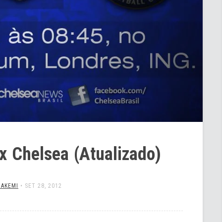
x Chelsea (Atualizado)
 AKEMI
•
SET 28, 2012