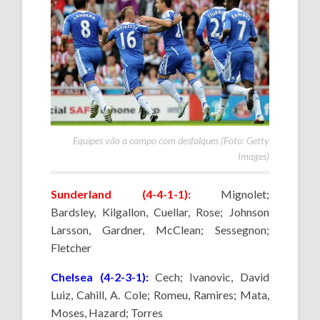
Equipes vão a campo com desfalques (Foto: Getty
Images)
Sunderland (4-4-1-1):
Mignolet;
Bardsley, Kilgallon, Cuellar, Rose; Johnson
Larsson, Gardner, McClean; Sessegnon;
Fletcher
Chelsea (4-2-3-1):
Cech; Ivanovic, David
Luiz, Cahill, A. Cole; Romeu, Ramires; Mata,
Moses, Hazard; Torres