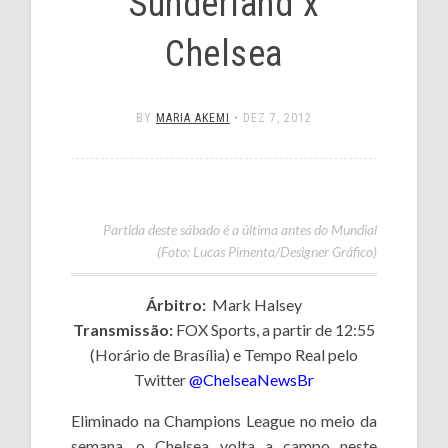
Sunderland x
Chelsea
BY
MARIA AKEMI
•
DEZ 7, 2012
Partida deste sábado é a última antes do Mundial
(Foto: Lucas Pimenta/Designer Gráfico)
Árbitro:
Mark Halsey
Transmissão:
FOX Sports, a partir de 12:55
(Horário de Brasília) e Tempo Real pelo
Twitter
@ChelseaNewsBr
Eliminado na Champions League no meio da
semana, o Chelsea volta a campo neste