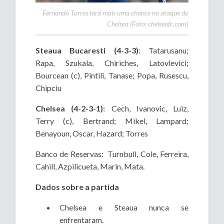
Fernando Torres terá mais uma chance no ataque do
Chelsea (Foto: chelseafc.com)
Steaua Bucaresti (4-3-3)
: Tatarusanu;
Rapa, Szukala, Chiriches, Latovlevici;
Bourcean (c), Pintili, Tanase; Popa, Rusescu,
Chipciu
Chelsea (4-2-3-1):
Cech, Ivanovic, Luiz,
Terry (c), Bertrand; Mikel, Lampard;
Benayoun, Oscar, Hazard; Torres
Banco de Reservas: Turnbull, Cole, Ferreira,
Cahill, Azpilicueta, Marin, Mata.
Dados sobre a partida
Chelsea e Steaua nunca se
enfrentaram.