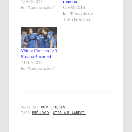
13/03/2013
romeno
Em "Competições"
05/08/2016
Em "Mercado de
Transferências"
Vídeo: Chelsea 1×0
Steaua Bucaresti
11/12/2013
Em "Competições"
CATEGORY:
COMPETIÇÕES
TAGS:
PRÉ-JOGO
•
STEAUA BUCARESTI