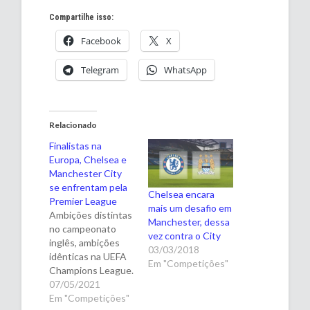
Compartilhe isso:
Facebook
X
Telegram
WhatsApp
Relacionado
Finalistas na
Europa, Chelsea e
Manchester City
se enfrentam pela
Chelsea encara
Premier League
mais um desafio em
Ambições distintas
Manchester, dessa
no campeonato
vez contra o City
inglês, ambições
03/03/2018
idênticas na UEFA
Em "Competições"
Champions League.
É assim que
07/05/2021
chegam Chelsea e
Em "Competições"