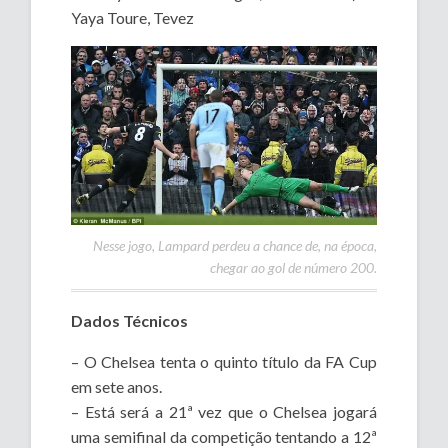
Yaya Toure, Tevez
Nesse jogo, Lampard perdeu a chance de, na época,
chegar ao gol de número 200.
Dados Técnicos
– O Chelsea tenta o quinto título da FA Cup
em sete anos.
– Está será a 21ª vez que o Chelsea jogará
uma semifinal da competição tentando a 12ª