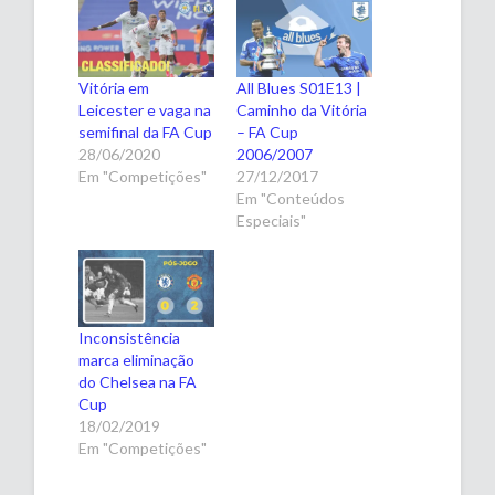
Vitória em
All Blues S01E13 |
Leicester e vaga na
Caminho da Vitória
semifinal da FA Cup
– FA Cup
28/06/2020
2006/2007
Em "Competições"
27/12/2017
Em "Conteúdos
Especiais"
Inconsistência
marca eliminação
do Chelsea na FA
Cup
18/02/2019
Em "Competições"