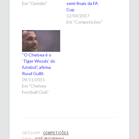
Em "Opinião"
semi finais da FA
Cup
12/03/2017
Em "Competições"
“O Chelsea é o
‘Tiger Woods’ do
futebol”, afirma
Ruud Gullit
09/11/2015
Em "Chelsea
Football Club"
CATEGORY:
COMPETIÇÕES