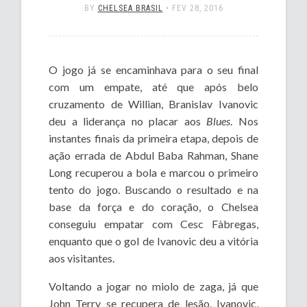
BY
CHELSEA BRASIL
•
FEV 28, 2016
O jogo já se encaminhava para o seu final
com um empate, até que após belo
cruzamento de Willian, Branislav Ivanovic
deu a liderança no placar aos
Blues
. Nos
instantes finais da primeira etapa, depois de
ação errada de Abdul Baba Rahman, Shane
Long recuperou a bola e marcou o primeiro
tento do jogo. Buscando o resultado e na
base da força e do coração, o Chelsea
conseguiu empatar com Cesc Fàbregas,
enquanto que o gol de Ivanovic deu a vitória
aos visitantes.
Voltando a jogar no miolo de zaga, já que
John Terry se recupera de lesão, Ivanovic,