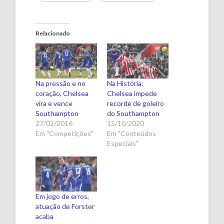
Relacionado
Na pressão e no
Na História:
coração, Chelsea
Chelsea impede
vira e vence
recorde de goleiro
Southampton
do Southampton
27/02/2016
15/10/2020
Em "Competições"
Em "Conteúdos
Especiais"
Em jogo de erros,
atuação de Forster
acaba