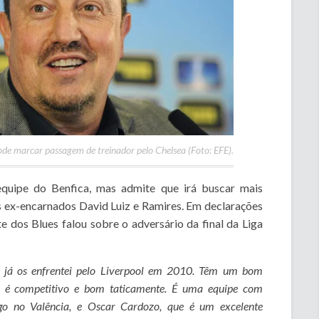
ode marcar passagem de treinador pelo Chelsea (Foto: EFE).
quipe do Benfica, mas admite que irá buscar mais
 ex-encarnados David Luiz e Ramires. Em declarações
e dos Blues falou sobre o adversário da final da Liga
e já os enfrentei pelo Liverpool em 2010. Têm um bom
s, é competitivo e bom taticamente. É uma equipe com
go no Valência, e Oscar Cardozo, que é um excelente