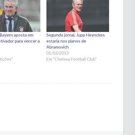
 Bayern aposta em
Segundo jornal, Jupp Heynckes
tivador para vencer a
estaria nos planos de
Abramovich
2
01/03/2013
ições"
Em "Chelsea Football Club"