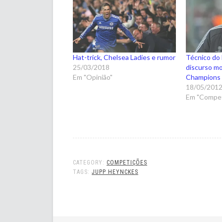
Hat-trick, Chelsea Ladies e rumor
Técnico do
25/03/2018
discurso mo
Em "Opinião"
Champions
18/05/201
Em "Compet
CATEGORY:
COMPETIÇÕES
TAGS:
JUPP HEYNCKES