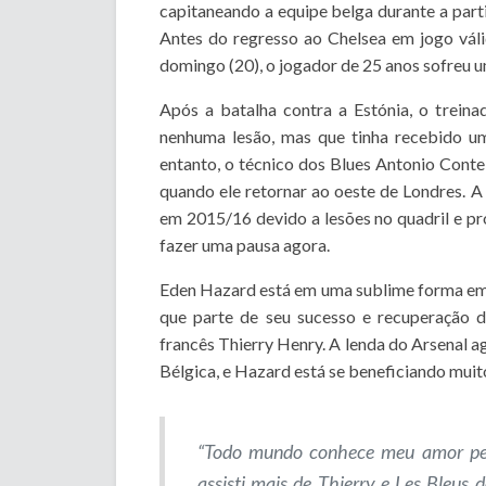
capitaneando a equipe belga durante a parti
Antes do regresso ao Chelsea em jogo vá
domingo (20), o jogador de 25 anos sofreu 
Após a batalha contra a Estónia, o trein
nenhuma lesão, mas que tinha recebido um
entanto, o técnico dos Blues Antonio Conte
quando ele retornar ao oeste de Londres. 
em 2015/16 devido a lesões no quadril e pro
fazer uma pausa agora.
Eden Hazard está em uma sublime forma em
que parte de seu sucesso e recuperação
francês Thierry Henry. A lenda do Arsenal a
Bélgica, e Hazard está se beneficiando muito
“Todo mundo conhece meu amor pel
assisti mais de Thierry e Les Bleus 