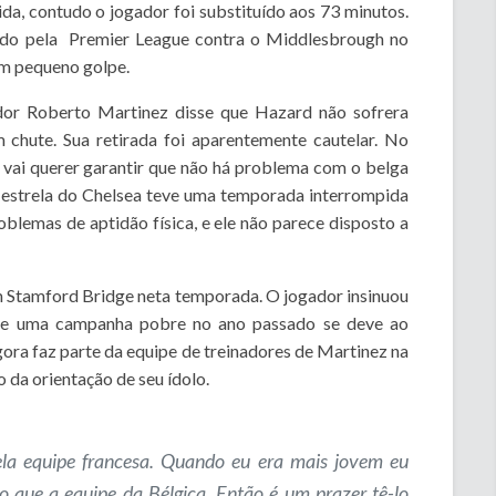
da, contudo o jogador foi substituído aos 73 minutos.
lido pela Premier League contra o Middlesbrough no
um pequeno golpe.
ador Roberto Martinez disse que Hazard não sofrera
 chute. Sua retirada foi aparentemente cautelar. No
 vai querer garantir que não há problema com o belga
A estrela do Chelsea teve uma temporada interrompida
blemas de aptidão física, e ele não parece disposto a
 Stamford Bridge neta temporada. O jogador insinuou
 de uma campanha pobre no ano passado se deve ao
gora faz parte da equipe de treinadores de Martinez na
 da orientação de seu ídolo.
a equipe francesa. Quando eu era mais jovem eu
do que a equipe da Bélgica.
Então é um prazer tê-lo