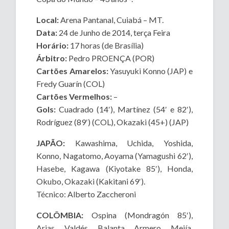
Local:
Arena Pantanal, Cuiabá – MT.
Data:
24 de Junho de 2014, terça Feira
Horário:
17 horas (de Brasília)
Árbitro:
Pedro PROENÇA (POR)
Cartões Amarelos:
Yasuyuki Konno (JAP) e
Fredy Guarín (COL)
Cartões Vermelhos:
–
Gols:
Cuadrado (14′), Martínez (54′ e 82′),
Rodríguez (89′) (COL), Okazaki (45+) (JAP)
JAPÃO:
Kawashima, Uchida, Yoshida,
Konno, Nagatomo, Aoyama (Yamagushi 62′),
Hasebe, Kagawa (Kiyotake 85′), Honda,
Okubo, Okazaki (Kakitani 69′).
Técnico: Alberto Zaccheroni
COLÔMBIA:
Ospina (Mondragón 85′),
Arias, Valdés, Balanta, Armero, Mejía,