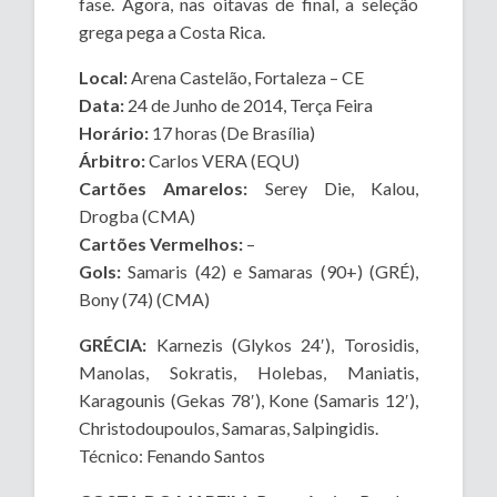
fase. Agora, nas oitavas de final, a seleção
grega pega a Costa Rica.
Local:
Arena Castelão, Fortaleza – CE
Data:
24 de Junho de 2014, Terça Feira
Horário:
17 horas (De Brasília)
Árbitro:
Carlos VERA (EQU)
Cartões Amarelos:
Serey Die, Kalou,
Drogba (CMA)
Cartões Vermelhos:
–
Gols:
Samaris (42) e Samaras (90+) (GRÉ),
Bony (74) (CMA)
GRÉCIA:
Karnezis (Glykos 24′), Torosidis,
Manolas, Sokratis, Holebas, Maniatis,
Karagounis (Gekas 78′), Kone (Samaris 12′),
Christodoupoulos, Samaras, Salpingidis.
Técnico: Fenando Santos