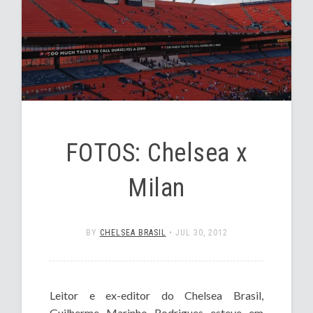
FOTOS: Chelsea x
Milan
BY
CHELSEA BRASIL
•
JUL 30, 2012
Leitor e ex-editor do Chelsea Brasil,
Guilherme Marinho Rodrigues esteve em