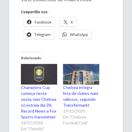
Compartilhe isso:
Facebook
X
Telegram
WhatsApp
Relacionado
Champions Cup
Chelsea integra
começa nesta
lista de clubes mais
sexta, mas Chelsea
valiosos, segundo
só estreia dia 28;
Transfermarkt
Record News e Fox
19/10/2020
Sports transmitem
Em "Chelsea
18/07/2018
Football Club"
Em "Opinião"