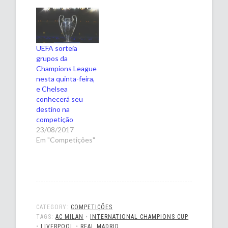
UEFA sorteia
grupos da
Champions League
nesta quinta-feira,
e Chelsea
conhecerá seu
destino na
competição
23/08/2017
Em "Competições"
CATEGORY:
COMPETIÇÕES
TAGS:
AC MILAN
•
INTERNATIONAL CHAMPIONS CUP
•
LIVERPOOL
•
REAL MADRID