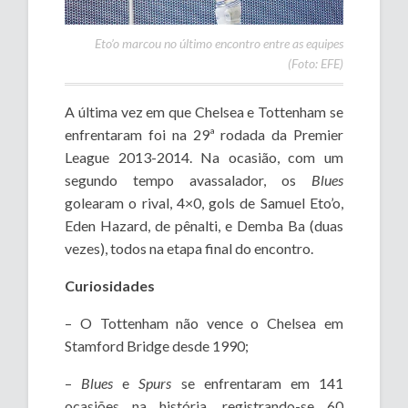
Eto’o marcou no último encontro entre as equipes
(Foto: EFE)
A última vez em que Chelsea e Tottenham se
enfrentaram foi na 29ª rodada da Premier
League 2013-2014. Na ocasião, com um
segundo tempo avassalador, os
Blues
golearam o rival, 4×0, gols de Samuel Eto’o,
Eden Hazard, de pênalti, e Demba Ba (duas
vezes), todos na etapa final do encontro.
Curiosidades
– O Tottenham não vence o Chelsea em
Stamford Bridge desde 1990;
–
Blues
e
Spurs
se enfrentaram em 141
ocasiões na história, registrando-se 60