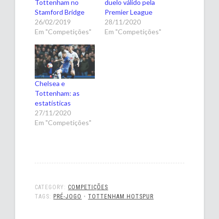
Tottenham no
duelo válido pela
Stamford Bridge
Premier League
26/02/2019
28/11/2020
Em "Competições"
Em "Competições"
Chelsea e
Tottenham: as
estatísticas
27/11/2020
Em "Competições"
CATEGORY:
COMPETIÇÕES
TAGS:
PRÉ-JOGO
•
TOTTENHAM HOTSPUR