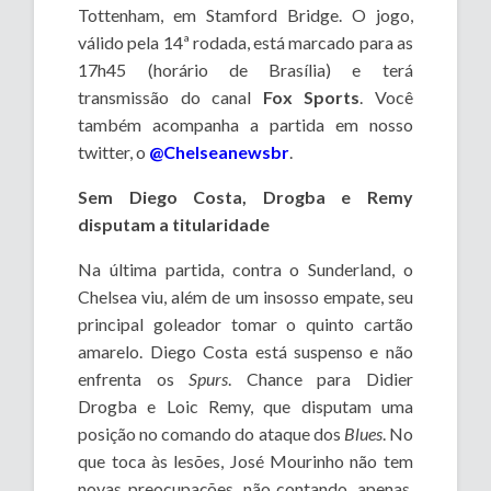
Tottenham, em Stamford Bridge. O jogo,
válido pela 14ª rodada, está marcado para as
17h45 (horário de Brasília) e terá
transmissão do canal
Fox
Sports
. Você
também acompanha a partida em nosso
twitter, o
@Chelseanewsbr
.
Sem Diego Costa, Drogba e Remy
disputam a titularidade
Na última partida, contra o Sunderland, o
Chelsea viu, além de um insosso empate, seu
principal goleador tomar o quinto cartão
amarelo. Diego Costa está suspenso e não
enfrenta os
Spurs
. Chance para Didier
Drogba e Loic Remy, que disputam uma
posição no comando do ataque dos
Blues
. No
que toca às lesões, José Mourinho não tem
novas preocupações, não contando, apenas,