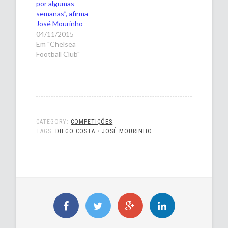
por algumas
semanas”, afirma
José Mourinho
04/11/2015
Em "Chelsea
Football Club"
CATEGORY:
COMPETIÇÕES
TAGS:
DIEGO COSTA
•
JOSÉ MOURINHO