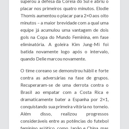
superou a defesa da Coreia do Sul e abriu o
placar nos primeiros quatro minutos. Elodie
Thomis aumentou o placar para 2×0 aos oito
minutos – a maior brevidade com a qual uma
equipe já acumulou uma vantagem de dois
gols na Copa do Mundo Feminina, em fase
eliminatória. A g
oleira Kim Jung-Mi foi
batida novamente logo após o intervalo,
quando Delie marcou novamente.
O time coreano se demonstrou hábil e forte
contra as adversárias na fase de grupos.
Recuperaram-se de uma derrota contra o
Brasil ao empatar com a Costa Rica e
dramaticamente bater a Espanha por 2×1,
conquistando sua primeira vitória no torneio.
Além disso, realizou
progressos
consideráveis ​​entre as potências do futebol
feminino asiático, como Japão e China, mas