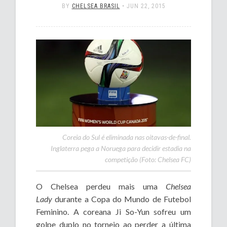
BY
CHELSEA BRASIL
•
JUN 22, 2015
Coreia do Sul é eliminada nas oitavas-de-final.
Inglaterra pega a Noruega para decidir estadia na
competição (Foto: Chelsea FC)
O Chelsea perdeu mais uma
Chelsea
Lady
durante a Copa do Mundo de Futebol
Feminino. A coreana Ji So-Yun sofreu um
golpe duplo no torneio ao perder a última