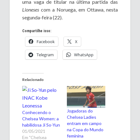
uma vaga de titular na última partida das
Lioneses
com a Noruega, em Ottawa, nesta
segunda-feira (22).
Compartilhe isso:
Facebook
X
Telegram
WhatsApp
Relacionado
Jogadoras do
Conhecendo o
Chelsea Ladies
Chelsea Women: a
entram em campo
habilidosa Ji So-Yun
na Copa do Mundo
01/05/2021
feminina
Em "Chelsea