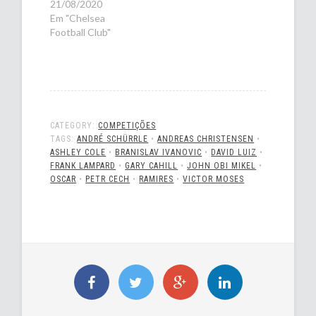
21/08/2020
Em "Chelsea
Football Club"
CATEGORY:
COMPETIÇÕES
TAGS:
ANDRÉ SCHÜRRLE
•
ANDREAS CHRISTENSEN
•
ASHLEY COLE
•
BRANISLAV IVANOVIC
•
DAVID LUIZ
•
FRANK LAMPARD
•
GARY CAHILL
•
JOHN OBI MIKEL
•
OSCAR
•
PETR CECH
•
RAMIRES
•
VICTOR MOSES