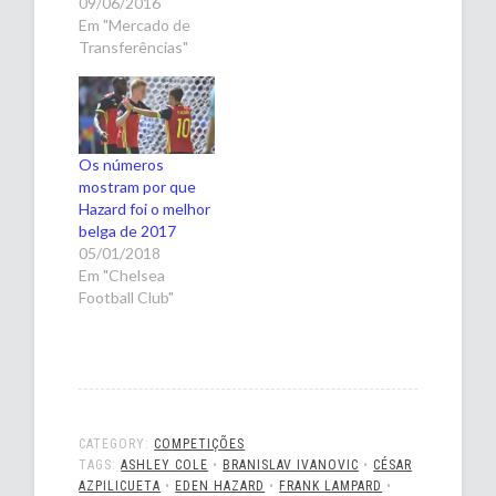
09/06/2016
Em "Mercado de
Transferências"
Os números
mostram por que
Hazard foi o melhor
belga de 2017
05/01/2018
Em "Chelsea
Football Club"
CATEGORY:
COMPETIÇÕES
TAGS:
ASHLEY COLE
•
BRANISLAV IVANOVIC
•
CÉSAR
AZPILICUETA
•
EDEN HAZARD
•
FRANK LAMPARD
•