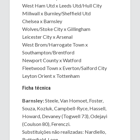
West Ham Utd x Leeds Utd/Hull City
Millwall x Burnley/Sheffield Utd
Chelsea x Barnsley
Wolves/Stoke City x Gillingham
Leicester City x Arsenal
West Brom/Harrogate Town x
Southampton/Brentford
Newport County x Watford
Fleetwood Town x Everton/Salford City
Leyton Orient x Tottenham
Ficha técnica
Barnsley:
Steele, Van Homoet, Foster,
Souza, Kozluk, Campbell-Ryce, Hassell,
Howard, Devaney (Togwell 73), Odejayi
(Coulson 80), Ferenczi.
Substituições não realizadas: Nardiello,
Butterfield, Leon.