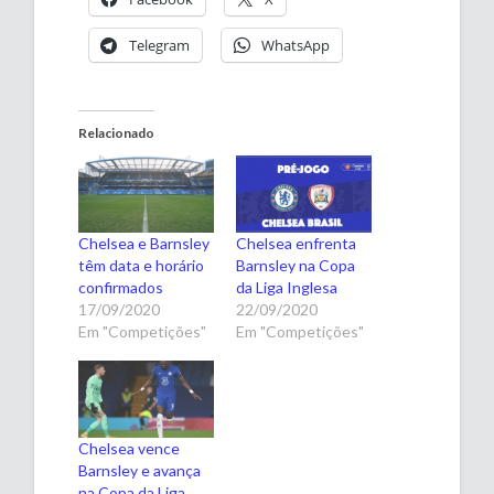
Telegram
WhatsApp
Relacionado
Chelsea e Barnsley
Chelsea enfrenta
têm data e horário
Barnsley na Copa
confirmados
da Liga Inglesa
17/09/2020
22/09/2020
Em "Competições"
Em "Competições"
Chelsea vence
Barnsley e avança
na Copa da Liga