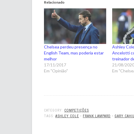
Relacionado
Chelsea perdeu presença no
Ashley Cole
English Team, mas poderia estar
Ancelotti c
melhor
treinador de
17/11/2017
21/08/202
Em "Opinião"
Em "Chelsea
CATEGORY:
COMPETIÇÕES
TAGS:
ASHLEY COLE
•
FRANK LAMPARD
•
GARY CAHI