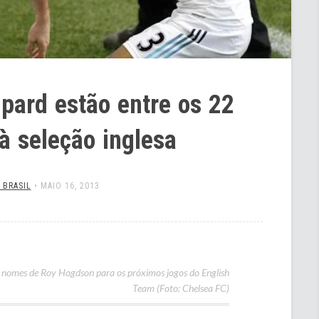
mpard estão entre os 22
à seleção inglesa
 BRASIL
•
MAIO 16, 2013
2 nomes de Roy Hogdson para os próximos jogos do English
Team (Foto: Chelsea FC)