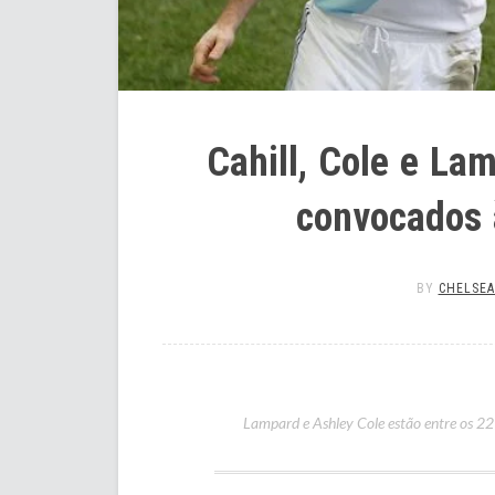
Cahill, Cole e La
convocados 
BY
CHELSEA
Lampard e Ashley Cole estão entre os 2