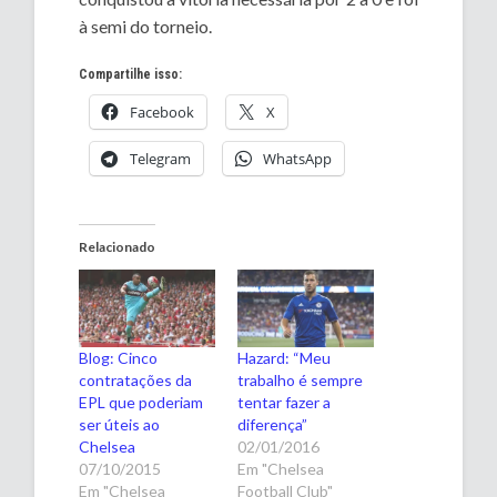
à semi do torneio.
Compartilhe isso:
Facebook
X
Telegram
WhatsApp
Relacionado
Blog: Cinco
Hazard: “Meu
contratações da
trabalho é sempre
EPL que poderiam
tentar fazer a
ser úteis ao
diferença”
Chelsea
02/01/2016
07/10/2015
Em "Chelsea
Em "Chelsea
Football Club"