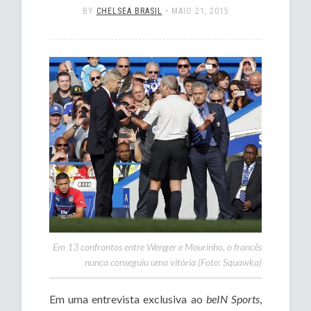
BY
CHELSEA BRASIL
•
MAIO 21, 2015
Em 13 confrontos entre Wenger e Mourinho, o francês
nunca conseguiu uma vitória (Foto: Squawka)
Em uma entrevista exclusiva ao
beIN Sports
,