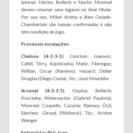
laterais Héctor Bellerín e Nacho Monreal
devem retomar seus lugares no time titular.
Por sua vez, Mikel Arteta e Alex Oxlade-
Chamberlain são baixas confirmadas e não
têm condição de jogo.
Prováveis escalações
:
Chelsea
(4-2-3-1)
: Courtois; Ivanovic,
Cahill, Terry, Azpilicueta; Matic, Fàbregas;
Willian, Oscar (Ramires), Hazard; Didier
Drogba (Diego Costa). Téc.: José Mourinho
Arsenal
(4-2-3-1)
: Ospina; Bellerín,
Koscielny, Metersacker (Gabriel Paulista),
Monreal; Coquelin, Cazorla; Ramsey, Özil,
Sánchez; Giroud (Welbeck). Téc.: Arsène
Wenger
Entrevistas Pré-Jogo