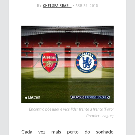
BY
CHELSEA BRASIL
•
ABR 25, 2015
Encontro põe líder e vice-líder frente a frente (Foto:
Premier League)
Cada vez mais perto do sonhado