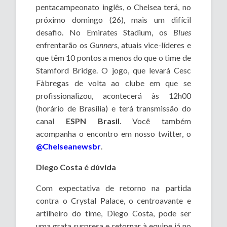
pentacampeonato inglês, o Chelsea terá, no
próximo domingo (26), mais um difícil
desafio. No Emirates Stadium, os
Blues
enfrentarão os
Gunners
, atuais vice-líderes e
que têm 10 pontos a menos do que o time de
Stamford Bridge. O jogo, que levará Cesc
Fàbregas de volta ao clube em que se
profissionalizou, acontecerá às 12h00
(horário de Brasília) e terá transmissão do
canal
ESPN
Brasil
. Você também
acompanha o encontro em nosso twitter, o
@Chelseanewsbr
.
Diego Costa é dúvida
Com expectativa de retorno na partida
contra o Crystal Palace, o centroavante e
artilheiro do time, Diego Costa, pode ser
uma grata surpresa e retornar à equipe já no