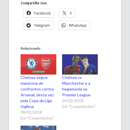
Compartilhe isso:
Facebook
X
Telegram
WhatsApp
Relacionado
Chelsea segue
Chelsea vs
maratona de
Manchester e a
confrontos contra
hegemonia na
Arsenal, desta vez
Premier League
pela Copa da Liga
24/02/2018
Inglesa
Em "Competições"
09/01/2018
Em "Competições"