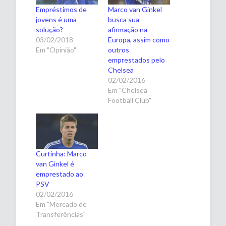
Empréstimos de
Marco van Ginkel
jovens é uma
busca sua
solução?
afirmação na
03/02/2018
Europa, assim como
Em "Opinião"
outros
emprestados pelo
Chelsea
02/02/2016
Em "Chelsea
Football Club"
Curtinha: Marco
van Ginkel é
emprestado ao
PSV
02/02/2016
Em "Mercado de
Transferências"