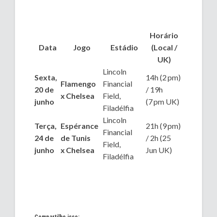
Horário
Data
Jogo
Estádio
(Local /
UK)
Lincoln
Sexta,
14h (2 pm)
Flamengo
Financial
20 de
/ 19h
x Chelsea
Field,
junho
(7 pm UK)
Filadélfia
Lincoln
Terça,
Espérance
21h (9 pm)
Financial
24 de
de Tunis
/ 2h (25
Field,
junho
x Chelsea
Jun UK)
Filadélfia
Compartilhe isso: