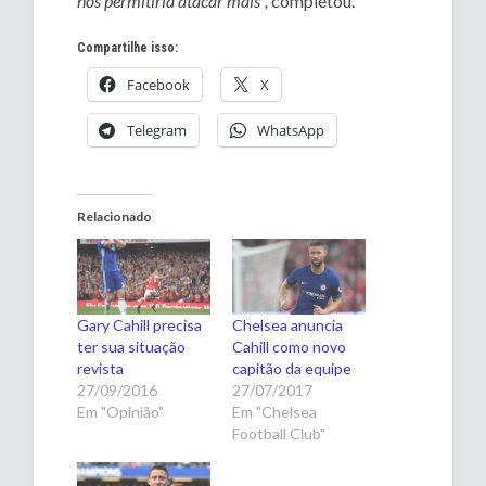
nos permitiria atacar mais”,
completou.
Compartilhe isso:
Facebook
X
Telegram
WhatsApp
Relacionado
Gary Cahill precisa
Chelsea anuncia
ter sua situação
Cahill como novo
revista
capitão da equipe
27/09/2016
27/07/2017
Em "Opinião"
Em "Chelsea
Football Club"