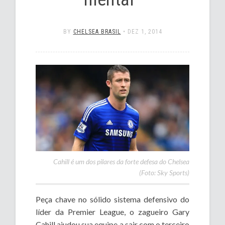
BY
CHELSEA BRASIL
•
DEZ 1, 2014
Cahill é um dos pilares da forte defesa do Chelsea
(Foto: Sky Sports)
Peça chave no sólido sistema defensivo do
líder da Premier League, o zagueiro Gary
Cahill ajudou sua equipe a sair com o terceiro