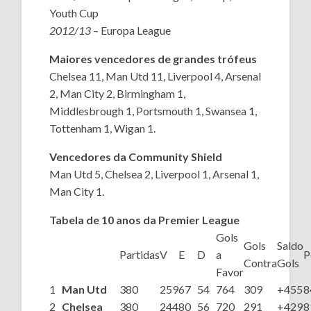
Youth Cup
2012/13
– Europa League
Maiores vencedores de grandes trófeus
Chelsea 11, Man Utd 11, Liverpool 4, Arsenal
2, Man City 2, Birmingham 1,
Middlesbrough 1, Portsmouth 1, Swansea 1,
Tottenham 1, Wigan 1.
Vencedores da Community Shield
Man Utd 5, Chelsea 2, Liverpool 1, Arsenal 1,
Man City 1.
Tabela de 10 anos da Premier League
Gols
Gols
Saldo
Partidas
V
E
D
a
P
Contra
Gols
Favor
1
Man Utd
380
259
67
54
764
309
+455
8
2
Chelsea
380
244
80
56
720
291
+429
8