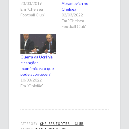
23/03/2019
Abramovich no
Em "Chelsea
Chelsea
Football Club"
02/03/2022
Em "Chelsea
Football Club"
Guerra da Ucrânia
e sanções
econômicas: o que
pode acontecer?
10/03/2022
Em "Opinião"
CATEGORY:
CHELSEA FOOTBALL CLUB