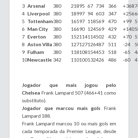
3
Arsenal
380
218
95
67
734
366
+368
7
4
Liverpool
380
189
97
94
603
347
+256
6
5
Tottenham
380
165
97
118
569
470
+99
5
6
Man City
380
166
90
124
569
429
+140
5
7
Everton
380
152
114
114
502
432
+70
5
8
Aston Villa
380
127
127
126
487
511
-24
5
9
Fulham
380
118
108
154
453
518
-65
4
10
Newcastle
342
110
100
132
426
486
-60
4
Jogador que mais jogou pelo
Chelsea
Frank Lampard 507 (466+41 como
substituto).
Jogador que marcou mais gols
Frank
Lampard 188.
Frank Lampard marcou 10 ou mais gols em
cada temporada da Premier League, desde