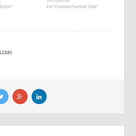
6
19/10/2016
ições"
Em "Chelsea Football Club"
ALOBAH