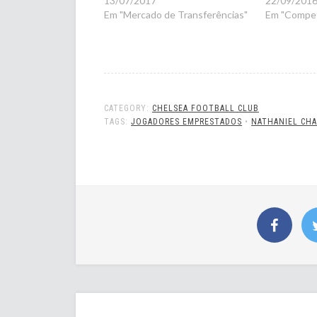
13/07/2017
22/09/201
Em "Mercado de Transferências"
Em "Compet
CATEGORY:
CHELSEA FOOTBALL CLUB
TAGS:
JOGADORES EMPRESTADOS
•
NATHANIEL CH