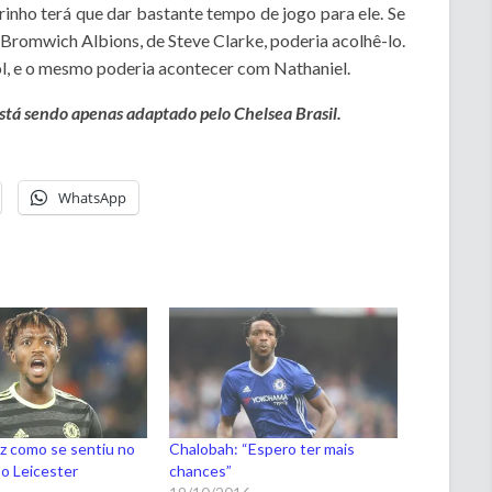
nho terá que dar bastante tempo de jogo para ele. Se
romwich Albions, de Steve Clarke, poderia acolhê-lo.
ol, e o mesmo poderia acontecer com Nathaniel.
 está sendo apenas adaptado pelo Chelsea Brasil.
WhatsApp
z como se sentiu no
Chalobah: “Espero ter mais
 o Leicester
chances”