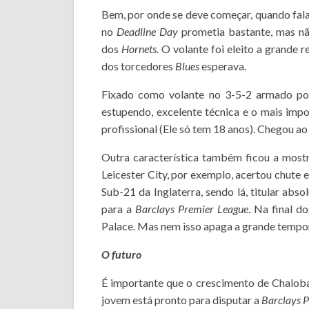
Bem, por onde se deve começar, quando fal
no
Deadline Day
prometia bastante, mas n
dos
Hornets.
O volante foi eleito a grande 
dos torcedores
Blues
esperava.
Fixado como volante no 3-5-2 armado por 
estupendo, excelente técnica e o mais im
profissional (Ele só tem 18 anos). Chegou ao
Outra característica também ficou a mostr
Leicester City, por exemplo, acertou chute 
Sub-21 da Inglaterra, sendo lá, titular abso
para a
Barclays Premier League
. Na final d
Palace. Mas nem isso apaga a grande tempo
O futuro
É importante que o crescimento de Chalobah
jovem está pronto para disputar a
Barclays 