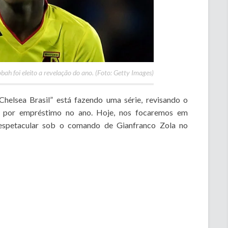
bah foi eleito a revelação do ano. (Foto: Getty Images)
elsea Brasil” está fazendo uma série, revisando o
 por empréstimo no ano. Hoje, nos focaremos em
espetacular sob o comando de Gianfranco Zola no