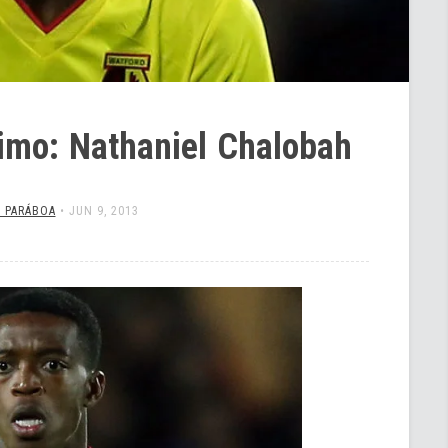
imo: Nathaniel Chalobah
S PARÁBOA
•
JUN 9, 2013