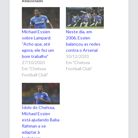
Relacionado
Michael Essien
Neste dia, em
sobre Lampard:
2006, Essien
“Acho que, até
balançou as redes
agora, ele fez um
contra o Arsenal
bom trabalho”
10/12/2020
27/10/2020
Em "Chelsea
Em "Chelsea
Football Club"
Football Club"
Ídolo do Chelsea,
Michael Essien
está ajudando Baba
Rahman a se
adaptar à