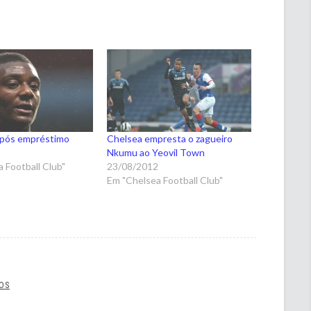
após empréstimo
Chelsea empresta o zagueiro
2
Nkumu ao Yeovil Town
 Football Club"
23/08/2012
Em "Chelsea Football Club"
OS