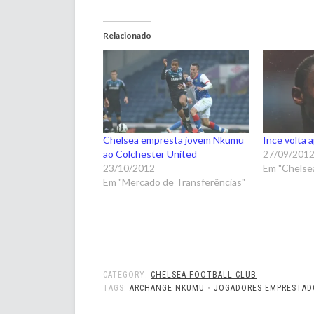
Relacionado
Chelsea empresta jovem Nkumu
Ince volta 
ao Colchester United
27/09/201
23/10/2012
Em "Chelsea
Em "Mercado de Transferências"
CATEGORY:
CHELSEA FOOTBALL CLUB
TAGS:
ARCHANGE NKUMU
•
JOGADORES EMPRESTAD